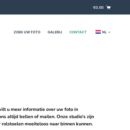
€
0,00
ZOEK UW FOTO
GALERIJ
CONTACT
NL
ilt u meer informatie over uw foto in 
s altijd bellen of mailen. Onze studio’s zijn 
r rolstoelen moeiteloos naar binnen kunnen. 