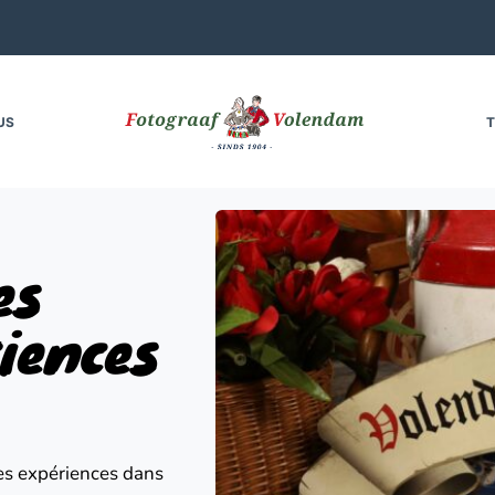
US
T
s 
iences 
s expériences dans 