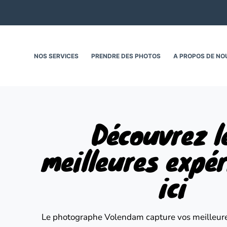
S
k
i
p
NOS SERVICES
PRENDRE DES PHOTOS
A PROPOS DE NO
t
o
c
o
Découvrez le
n
t
meilleures expér
e
n
ici
t
Le photographe Volendam capture vos meilleure