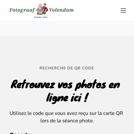
S
k
i
p
t
o
c
o
RECHERCHE DE QR CODE
n
Retrouvez vos photos en 
t
e
ligne ici !
n
t
Utilisez le code que vous avez reçu sur la carte QR 
lors de la séance photo.